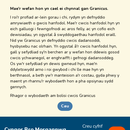
Mae'r wefan hon yn cael ei chynnal gan Granicus.
I roi'r profiad ar-lein gorau i chi, rydym yn defnyddio
amrywiaeth o gwcis hanfodol. Mae'r cwcis hanfodol hyn yn
eich galluogi i fewngofnodi ac aros felly, ac yn cofio eich
dewisiadau, yn ogystal â swyddogaethau hanfodol eraill.
Nid yw Granicus yn defnyddio cwcis dadansoddi,
hysbysebu nac olrhain. Yn ogystal â'r cwcis hanfodol hyn,
gall y sefydliad sy'n berchen ar y wefan hon ddewis gosod
cwcis ychwanegol, er enghraifft i gefnogi dadansoddeg.
Os yw'r sefydliad yn dewis gwneud hyn, mae'n
ddyletswydd arno i roi gwybod i chi lle mae hyn yn
berthnasol, a beth yw'r manteision a'r costau, gyda phwy y
maent yn rhannu'r wybodaeth hon a pha opsiynau sydd
gennych.
Rhagor o
wybodaeth
am bolisi cwcis Granicus
Cau
Creu cyfrif
Cyngor Bro Morgannwg