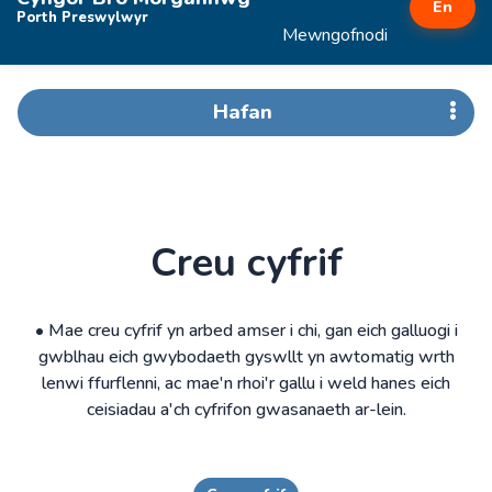
En
Porth Preswylwyr
Mewngofnodi
Hafan
Creu cyfrif
• Mae creu cyfrif yn arbed amser i chi, gan eich galluogi i
gwblhau eich gwybodaeth gyswllt yn awtomatig wrth
lenwi ffurflenni, ac mae'n rhoi'r gallu i weld hanes eich
ceisiadau a'ch cyfrifon gwasanaeth ar-lein.