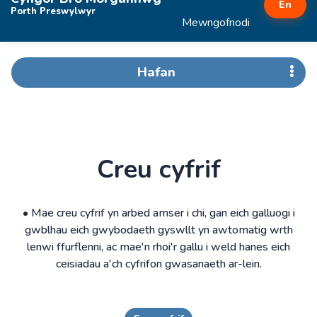
En
Porth Preswylwyr
Mewngofnodi
Hafan
Creu cyfrif
• Mae creu cyfrif yn arbed amser i chi, gan eich galluogi i
gwblhau eich gwybodaeth gyswllt yn awtomatig wrth
lenwi ffurflenni, ac mae'n rhoi'r gallu i weld hanes eich
ceisiadau a'ch cyfrifon gwasanaeth ar-lein.