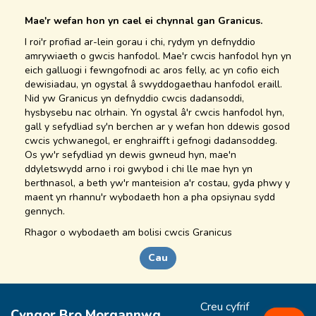
Mae'r wefan hon yn cael ei chynnal gan Granicus.
I roi'r profiad ar-lein gorau i chi, rydym yn defnyddio
amrywiaeth o gwcis hanfodol. Mae'r cwcis hanfodol hyn yn
eich galluogi i fewngofnodi ac aros felly, ac yn cofio eich
dewisiadau, yn ogystal â swyddogaethau hanfodol eraill.
Nid yw Granicus yn defnyddio cwcis dadansoddi,
hysbysebu nac olrhain. Yn ogystal â'r cwcis hanfodol hyn,
gall y sefydliad sy'n berchen ar y wefan hon ddewis gosod
cwcis ychwanegol, er enghraifft i gefnogi dadansoddeg.
Os yw'r sefydliad yn dewis gwneud hyn, mae'n
ddyletswydd arno i roi gwybod i chi lle mae hyn yn
berthnasol, a beth yw'r manteision a'r costau, gyda phwy y
maent yn rhannu'r wybodaeth hon a pha opsiynau sydd
gennych.
Rhagor o
wybodaeth
am bolisi cwcis Granicus
Cau
Creu cyfrif
Cyngor Bro Morgannwg