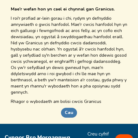
Mae'r wefan hon yn cael ei chynnal gan Granicus.
I roi'r profiad ar-lein gorau i chi, rydym yn defnyddio
amrywiaeth o gwcis hanfodol. Mae'r cwcis hanfodol hyn yn
eich galluogi i fewngofnodi ac aros felly, ac yn cofio eich
dewisiadau, yn ogystal â swyddogaethau hanfodol eraill.
Nid yw Granicus yn defnyddio cwcis dadansoddi,
hysbysebu nac olrhain. Yn ogystal â'r cwcis hanfodol hyn,
gall y sefydliad sy'n berchen ar y wefan hon ddewis gosod
cwcis ychwanegol, er enghraifft i gefnogi dadansoddeg.
Os yw'r sefydliad yn dewis gwneud hyn, mae'n
ddyletswydd arno i roi gwybod i chi lle mae hyn yn
berthnasol, a beth yw'r manteision a'r costau, gyda phwy y
maent yn rhannu'r wybodaeth hon a pha opsiynau sydd
gennych.
Rhagor o
wybodaeth
am bolisi cwcis Granicus
Cau
Creu cyfrif
Cyngor Bro Morgannwg