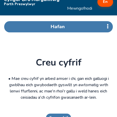
En
Porth Preswylwyr
Mewngofnodi
Hafan
Creu cyfrif
• Mae creu cyfrif yn arbed amser i chi, gan eich galluogi i
gwblhau eich gwybodaeth gyswllt yn awtomatig wrth
lenwi ffurflenni, ac mae'n rhoi'r gallu i weld hanes eich
ceisiadau a'ch cyfrifon gwasanaeth ar-lein.