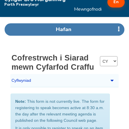
En
Porth Preswylwyr
Mewngofnodi
Hafan