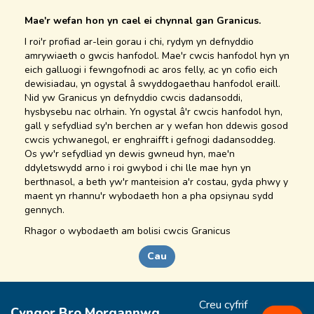
Mae'r wefan hon yn cael ei chynnal gan Granicus.
I roi'r profiad ar-lein gorau i chi, rydym yn defnyddio
amrywiaeth o gwcis hanfodol. Mae'r cwcis hanfodol hyn yn
eich galluogi i fewngofnodi ac aros felly, ac yn cofio eich
dewisiadau, yn ogystal â swyddogaethau hanfodol eraill.
Nid yw Granicus yn defnyddio cwcis dadansoddi,
hysbysebu nac olrhain. Yn ogystal â'r cwcis hanfodol hyn,
gall y sefydliad sy'n berchen ar y wefan hon ddewis gosod
cwcis ychwanegol, er enghraifft i gefnogi dadansoddeg.
Os yw'r sefydliad yn dewis gwneud hyn, mae'n
ddyletswydd arno i roi gwybod i chi lle mae hyn yn
berthnasol, a beth yw'r manteision a'r costau, gyda phwy y
maent yn rhannu'r wybodaeth hon a pha opsiynau sydd
gennych.
Rhagor o
wybodaeth
am bolisi cwcis Granicus
Cau
Creu cyfrif
Cyngor Bro Morgannwg