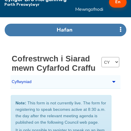
En
Porth Preswylwyr
Mewngofnodi
Hafan