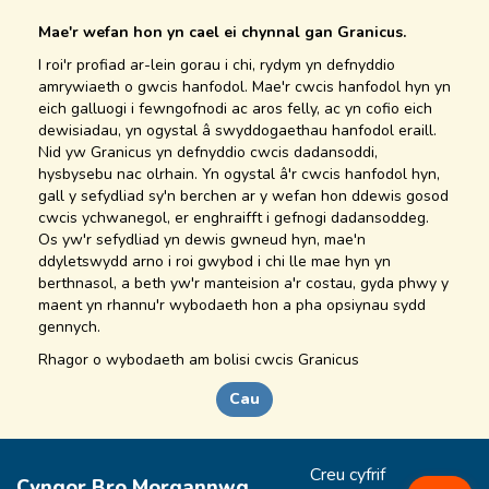
Mae'r wefan hon yn cael ei chynnal gan Granicus.
I roi'r profiad ar-lein gorau i chi, rydym yn defnyddio
amrywiaeth o gwcis hanfodol. Mae'r cwcis hanfodol hyn yn
eich galluogi i fewngofnodi ac aros felly, ac yn cofio eich
dewisiadau, yn ogystal â swyddogaethau hanfodol eraill.
Nid yw Granicus yn defnyddio cwcis dadansoddi,
hysbysebu nac olrhain. Yn ogystal â'r cwcis hanfodol hyn,
gall y sefydliad sy'n berchen ar y wefan hon ddewis gosod
cwcis ychwanegol, er enghraifft i gefnogi dadansoddeg.
Os yw'r sefydliad yn dewis gwneud hyn, mae'n
ddyletswydd arno i roi gwybod i chi lle mae hyn yn
berthnasol, a beth yw'r manteision a'r costau, gyda phwy y
maent yn rhannu'r wybodaeth hon a pha opsiynau sydd
gennych.
Rhagor o
wybodaeth
am bolisi cwcis Granicus
Cau
Creu cyfrif
Cyngor Bro Morgannwg