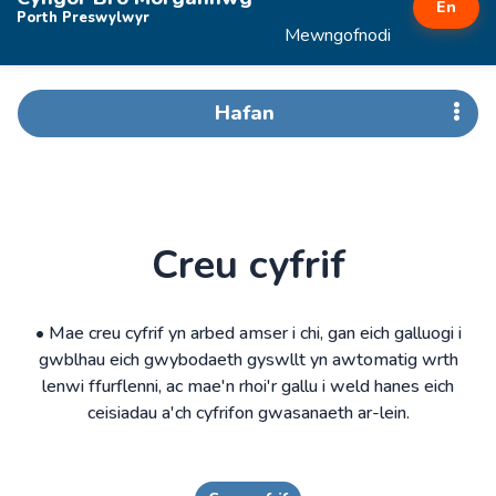
En
Porth Preswylwyr
Mewngofnodi
Hafan
Creu cyfrif
• Mae creu cyfrif yn arbed amser i chi, gan eich galluogi i
gwblhau eich gwybodaeth gyswllt yn awtomatig wrth
lenwi ffurflenni, ac mae'n rhoi'r gallu i weld hanes eich
ceisiadau a'ch cyfrifon gwasanaeth ar-lein.