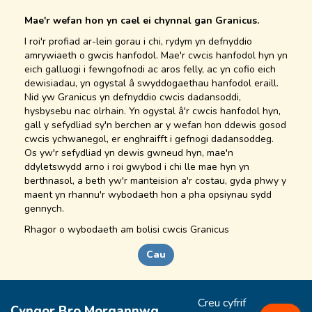
Mae'r wefan hon yn cael ei chynnal gan Granicus.
I roi'r profiad ar-lein gorau i chi, rydym yn defnyddio
amrywiaeth o gwcis hanfodol. Mae'r cwcis hanfodol hyn yn
eich galluogi i fewngofnodi ac aros felly, ac yn cofio eich
dewisiadau, yn ogystal â swyddogaethau hanfodol eraill.
Nid yw Granicus yn defnyddio cwcis dadansoddi,
hysbysebu nac olrhain. Yn ogystal â'r cwcis hanfodol hyn,
gall y sefydliad sy'n berchen ar y wefan hon ddewis gosod
cwcis ychwanegol, er enghraifft i gefnogi dadansoddeg.
Os yw'r sefydliad yn dewis gwneud hyn, mae'n
ddyletswydd arno i roi gwybod i chi lle mae hyn yn
berthnasol, a beth yw'r manteision a'r costau, gyda phwy y
maent yn rhannu'r wybodaeth hon a pha opsiynau sydd
gennych.
Rhagor o
wybodaeth
am bolisi cwcis Granicus
Cau
Creu cyfrif
Cyngor Bro Morgannwg