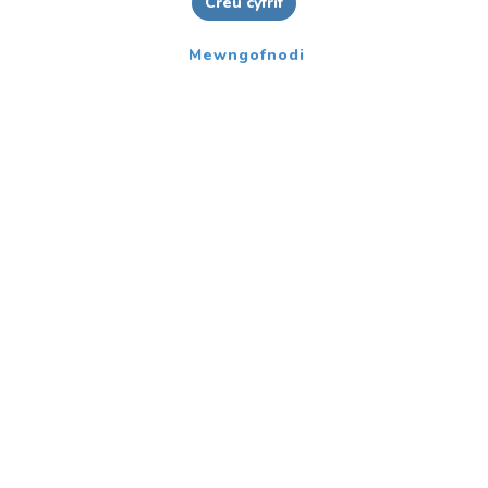
Creu cyfrif
Mewngofnodi